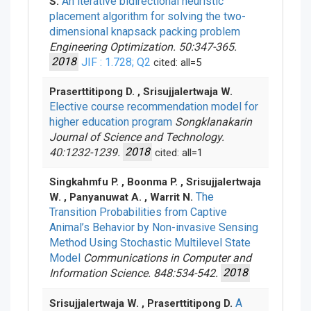
An iterative bidirectional heuristic
S.
placement algorithm for solving the two-
dimensional knapsack packing problem
Engineering Optimization. 50:347-365.
2018
JIF : 1.728
; Q2
cited: all=5
Praserttitipong D. , Srisujjalertwaja W.
Elective course recommendation model for
higher education program
Songklanakarin
Journal of Science and Technology.
40:1232-1239.
2018
cited: all=1
Singkahmfu P. , Boonma P. , Srisujjalertwaja
The
W. , Panyanuwat A. , Warrit N.
Transition Probabilities from Captive
Animal’s Behavior by Non-invasive Sensing
Method Using Stochastic Multilevel State
Model
Communications in Computer and
Information Science. 848:534-542.
2018
A
Srisujjalertwaja W. , Praserttitipong D.